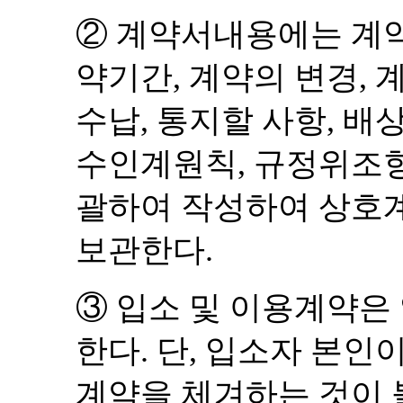
②
계약서내용에는 계
약기간
,
계약의 변경
,
계
수납
,
통지할 사항
,
배
수인계원칙
,
규정위조항
괄하여 작성하여 상호
보관한다
.
③
입소 및 이용계약은
한다
.
단
,
입소자 본인이
계약을 체겨하는 것이 