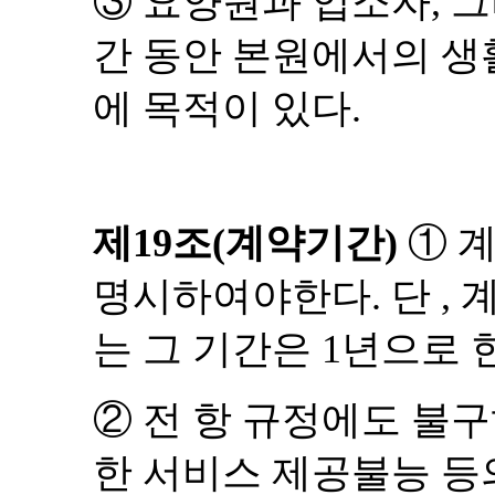
③
요양원과 입소자
,
그
간 동안 본원에서의 생
에 목적이 있다
.
제
19
조
(
계약기간
)
①
계
명시하여야한다
.
단
,
는 그 기간은
1
년으로 
②
전 항 규정에도 불
한 서비스 제공불능 등