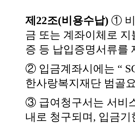
제
22
조
(
비용수납
)
①
비
금 또는 계좌이체로 지
증 등 납입증명서류를
②
입금계좌시에는
“ S
한사랑복지재단 범골
③
급여청구서는 서비스
내로 청구되며
,
입금기