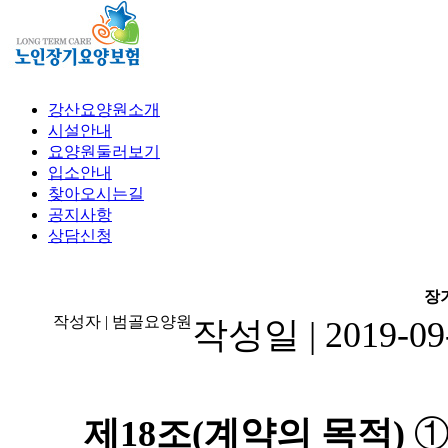
강산요양원소개
시설안내
요양원둘러보기
입소안내
찾아오시는길
공지사항
상담신청
장
작성자
| 범골요양원
작성일
| 2019-09
제
18
조
(
계약의 목적
)