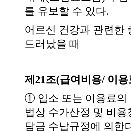
를 유보할 수 있다
.
어르신 건강과 관련한 
드러났을 때
제
21
조
(
급여비용
/
이용
①
입소 또는 이용료의
법상 수가산정 및 비
담금 수납규정에 의한