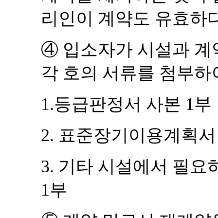
리인이 계약도 유효하
④
입소자가 시설과 계
각 호의 서류를 첨부하
1.
등급판정서 사본
1
부
2.
표준장기이용계획
3.
기타 시설에서 필요하
1
부