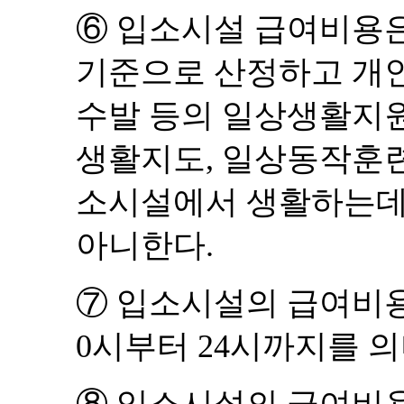
⑥
입소시설 급여비용
기준으로 산정하고 개
수발 등의 일상생활지
생활지도
,
일상동작훈
소시설에서 생활하는데
아니한다
.
⑦
입소시설의 급여비
0
시부터
24
시까지를 
⑧
입소시설의 급여비용